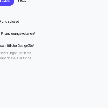
HLAND
USA
9 undisclosed
Finanzierungs­volumen*
schnittliche Dealgröße*
nanzierungsrunden mit
runchbase, Deutsche