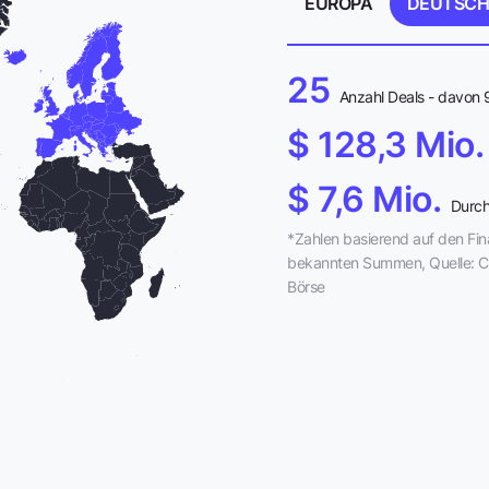
EUROPA
DEUTSC
25
Anzahl Deals - davon 
$ 128,3 Mio.
$ 7,6 Mio.
Durch
*Zahlen basierend auf den Fi
bekannten Summen, Quelle: C
Börse