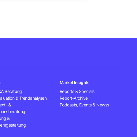
s
Market Insights
A Beratung
Reports & Specials
aluation & Trendanalysen
Report-Archive
ent- &
Podcasts, Events & Newss
tionsberatung
ung &
emgestaltung