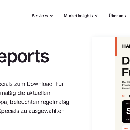
Services
Market Insights
Über uns
eports
pecials zum Download. Für
lmäßig die aktuellen
opa, beleuchten regelmäßig
Specials zu ausgewählten